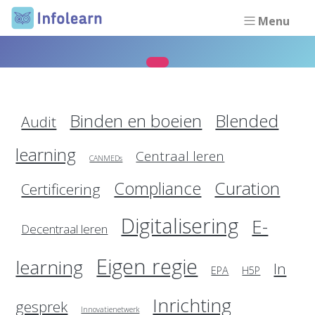
Menu
Binden en boeien
Blended
Audit
learning
Centraal leren
CANMEDs
Curation
Compliance
Certificering
Digitalisering
E-
Decentraal leren
Eigen regie
learning
In
EPA
H5P
Inrichting
gesprek
Innovatienetwerk