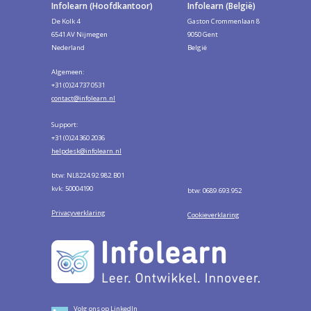
Infolearn (Hoofdkantoor)
Infolearn (België)
De Kolk 4
Gaston Crommenlaan 8
6541 AV Nijmegen
9050 Gent
Nederland
België
Algemeen:
+31 (0)24 737 0531
contact@infolearn.nl
Support:
+31 (0)24 360 2036
helpdesk@infolearn.nl
btw: NL8224.92.982.B01
kvk: 50004190
btw: 0689.693.952
Privacyverklaring
Cookieverklaring
Volg ons op LinkedIn