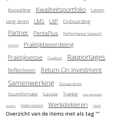
Kwaliteitsportfolio
Koppeling
Leven
LMS
LXP
lang leren
Onboarding
Partner
PentaPlus
Performance Support
Praktijkbeoordeling
POP/PAP
Rapportages
Praktijksessie
Qualicor
Return On Investment
Reflecteren
Samenwerking
Sociaal leren
Stuurinformatie
Training
Subsidie
User generated
Werkplekleren
Volgsysteem
content
ZWIeP
Overzicht van de items met als tag ""