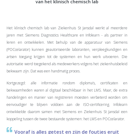
van het klinisch chemisch lab
Het klinisch chemisch lab van Ziekenhuis St Jansdal werkt al meerdere
jaren met Siemens Diagnostics Healthcare en Infolearn - als partner in
leren en ontwikkelen. Met behulp van de apparatuur van Siemens
(POCcelarator) kunnen geautoriseerde laboranten, verpleegkundigen en
artsen toegang krijgen tot de systemen en hun werk uitvoeren. Die
autorisatie werd toegekend als medewerkers volgens het ziekenhuisbeleid
bekwaam zijn. Dat was een handmatig proces.
Kortgezegd: alle informatie rondom diploma’s, certificaten en
bekwaamheden waren al digitaal beschikbaar in het LMS. Maar, de extra
handelingen en manier van registreren moesten verbeterd worden om
eenvoudiger te blijven voldoen aan de ISO-certificering. Infolearn
ontwikkelde daarom samen met Siemens en Ziekenhuis St Jansdal een
koppeling tussen de twee bestaande systemen: het LMS en POCcelarator.
Vooraf is alles getest en zijn de foutjes eruit