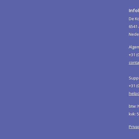
Info
De Ko
6541
Nede
Alge
+31 (
conta
Suppo
+31 (
helpd
btw: 
kvk: 
Priva