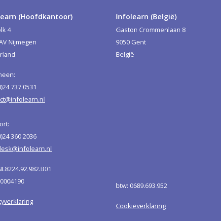
learn (Hoofdkantoor)
Infolearn (België)
lk 4
Gaston Crommenlaan 8
 AV Nijmegen
9050 Gent
rland
België
meen:
0)24 737 0531
ct@infolearn.nl
rt:
0)24 360 2036
esk@infolearn.nl
NL8224.92.982.B01
50004190
btw: 0689.693.952
cyverklaring
Cookieverklaring