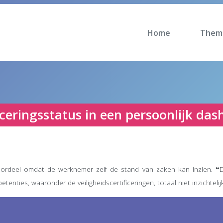
Home
Them
iceringsstatus in een persoonlijk da
voordeel omdat de werknemer zelf de stand van zaken kan inzien. ❝Da
tenties, waaronder de veiligheidscertificeringen, totaal niet inzichteli