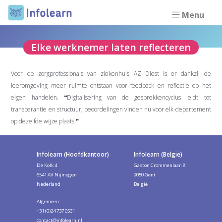
Menu
Elke werknemer laten reflecteren
Voor de zorgprofessionals van ziekenhuis AZ Diest is er dankzij de
leeromgeving meer ruimte ontstaan voor feedback en reflectie op het
eigen handelen. ❝Digitalisering van de gesprekkencyclus leidt tot
transparantie en structuur; beoordelingen vinden nu voor elk departement
op dezelfde wijze plaats.❞
Infolearn (Hoofdkantoor)
Infolearn (België)
De Kolk 4
Gaston Crommenlaan 8
6541 AV Nijmegen
9050 Gent
Nederland
België
Algemeen:
+31 (0)24 737 0531
contact@infolearn.nl