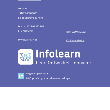
Support:
+31 (0)24 360 2036
helpdesk@infolearn.nl
btw: NL8224.92.982.B01
kvk: 50004190
btw: 0689.693.952
Privacyverklaring
Cookieverklaring
Volg ons op LinkedIn
blijf op de hoogte van alle ontwikkelingen