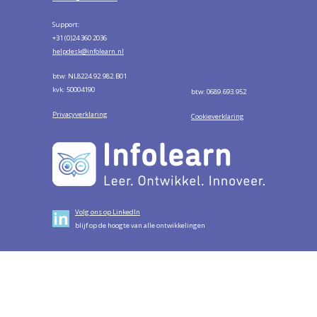
Support:
+31 (0)24 360 2036
helpdesk@infolearn.nl
btw: NL8224.92.982.B01
kvk: 50004190
btw: 0689.693.952
Privacyverklaring
Cookieverklaring
Volg ons op LinkedIn
blijf op de hoogte van alle ontwikkelingen