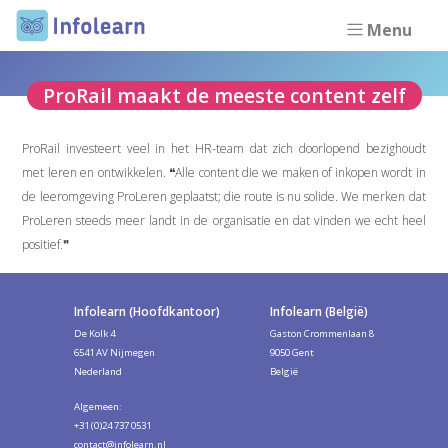
Menu
ProRail maakt de meeste content zelf
ProRail investeert veel in het HR-team dat zich doorlopend bezighoudt
met leren en ontwikkelen. ❝Alle content die we maken of inkopen wordt in
de leeromgeving ProLeren geplaatst; die route is nu solide. We merken dat
ProLeren steeds meer landt in de organisatie en dat vinden we echt heel
positief.❞
Infolearn (Hoofdkantoor)
Infolearn (België)
De Kolk 4
Gaston Crommenlaan 8
6541 AV Nijmegen
9050 Gent
Nederland
België
Algemeen:
+31 (0)24 737 0531
contact@infolearn.nl