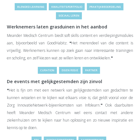
BLENDED LEARNING
KWALITEITSPORTFOLIO
PRAKTIJKBEOORDELING
SOCIAAL LEREN
Werknemers laten grasduinen in het aanbod
Meander Medisch Centrum biedt soft skills content en verdiepingsmodules
aan, bijvoorbeeld van GoodHabitz. ❝Het merendeel van die content is
vrijwillig. Werknemers kunnen op zoek gaan naar interessante trainingen
en scholing, en zelf kiezen wat ze willen leren en ontwikkelen.❞
CURATION
EIGEN REGIE
PARTNER
De events met gelijkgestemden zijn zinvol
❝Het is fijn om met een netwerk van gelijkgestemden van gedachten te
kunnen wisselen en te kijken wat elkaars visie is; dat geldt vooral voor de
Zorg InnovatieNetwerk-bijeenkomsten van Infolearn.❞ Ook daarbuiten
heeft Meander Medisch Centrum wel eens contact met andere
ziekenhuizen om te kijken naar hun oplossing en zo nieuwe inspiratie en
kennis op te doen.
EPA
INNOVATIENETWERK
SAMENWERKING