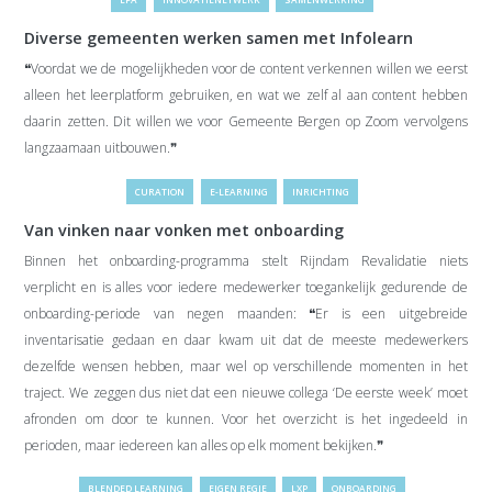
Diverse gemeenten werken samen met Infolearn
❝Voordat we de mogelijkheden voor de content verkennen willen we eerst
alleen het leerplatform gebruiken, en wat we zelf al aan content hebben
daarin zetten. Dit willen we voor Gemeente Bergen op Zoom vervolgens
langzaamaan uitbouwen.❞
CURATION
E-LEARNING
INRICHTING
Van vinken naar vonken met onboarding
Binnen het onboarding-programma stelt Rijndam Revalidatie niets
verplicht en is alles voor iedere medewerker toegankelijk gedurende de
onboarding-periode van negen maanden: ❝Er is een uitgebreide
inventarisatie gedaan en daar kwam uit dat de meeste medewerkers
dezelfde wensen hebben, maar wel op verschillende momenten in het
traject. We zeggen dus niet dat een nieuwe collega ‘De eerste week’ moet
afronden om door te kunnen. Voor het overzicht is het ingedeeld in
perioden, maar iedereen kan alles op elk moment bekijken.❞
BLENDED LEARNING
EIGEN REGIE
LXP
ONBOARDING