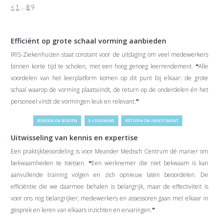
Berichten
<
1
…
8
9
paginering
Efficiënt op grote schaal vorming aanbieden
IRIS-Ziekenhuizen staat constant voor de uitdaging om veel medewerkers
binnen korte tijd te scholen, met een hoog genoeg leerrendement. ❝Alle
voordelen van het leerplatform komen op dit punt bij elkaar: de grote
schaal waarop de vorming plaatsvindt, de return op de onderdelen én het
personeel vindt de vormingen leuk en relevant.❞
BINDEN EN BOEIEN
E-LEARNING
RETURN ON INVESTMENT
Uitwisseling van kennis en expertise
Een praktijkbeoordeling is voor Meander Medisch Centrum dé manier om
bekwaamheden te toetsen. ❝Een werknemer die niet bekwaam is kan
aanvullende training volgen en zich opnieuw laten beoordelen. De
efficiëntie die we daarmee behalen is belangrijk, maar de effectiviteit is
voor ons nog belangrijker; medewerkers en assessoren gaan met elkaar in
gesprek en leren van elkaars inzichten en ervaringen.❞