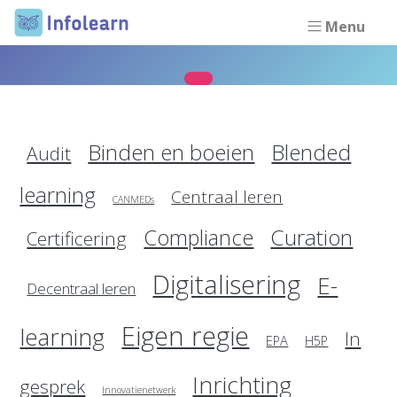
Menu
Binden en boeien
Blended
Audit
learning
Centraal leren
CANMEDs
Curation
Compliance
Certificering
Digitalisering
E-
Decentraal leren
Eigen regie
learning
In
EPA
H5P
Inrichting
gesprek
Innovatienetwerk