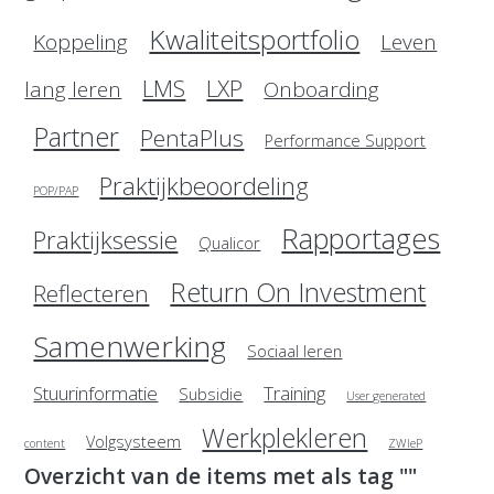
Kwaliteitsportfolio
Koppeling
Leven
LMS
LXP
lang leren
Onboarding
Partner
PentaPlus
Performance Support
Praktijkbeoordeling
POP/PAP
Rapportages
Praktijksessie
Qualicor
Return On Investment
Reflecteren
Samenwerking
Sociaal leren
Stuurinformatie
Training
Subsidie
User generated
Werkplekleren
Volgsysteem
content
ZWIeP
Overzicht van de items met als tag ""