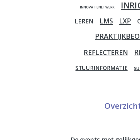
INR
INNOVATIENETWERK
LMS
LXP
LEREN
PRAKTIJKBE
R
REFLECTEREN
STUURINFORMATIE
SU
Overzich
De events met gelijkge