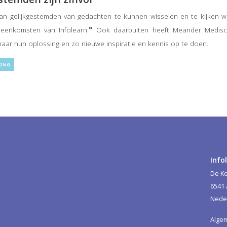
an gelijkgestemden van gedachten te kunnen wisselen en te kijken wat 
ijeenkomsten van Infolearn.❞ Ook daarbuiten heeft Meander Medi
aar hun oplossing en zo nieuwe inspiratie en kennis op te doen.
KING
Info
De Ko
6541
Nede
Alge