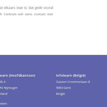
elkaars visie is; dat geldt vooral
sch Centrum wel eens contact met
learn (Hoofdkantoor)
Infolearn (België)
lk 4
Gaston Crommenlaan 8
 AV Nijmegen
9050 Gent
rland
België
meen: