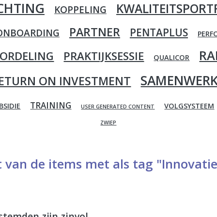
ICHTING
KWALITEITSPORT
KOPPELING
PARTNER
PENTAPLUS
ONBOARDING
PERF
RA
OORDELING
PRAKTIJKSESSIE
QUALICOR
SAMENWERK
ETURN ON INVESTMENT
TRAINING
BSIDIE
VOLGSYSTEEM
USER GENERATED CONTENT
ZWIEP
t van de items met als tag "Innovati
stemden zijn zinvol