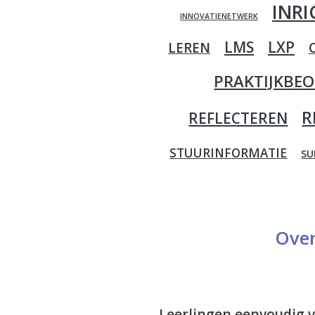
INR
INNOVATIENETWERK
LMS
LXP
LEREN
PRAKTIJKBE
R
REFLECTEREN
STUURINFORMATIE
SU
Over
Leerlingen eenvoudig 