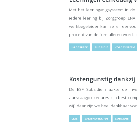
Met het leerlingvolgsysteem in de
iedere leerling bij Zorggroep E
werkbegeleider kan ze er eenvoudi
procent van de formulieren wordt
IN GESPREK
SUBSIDIE
VOLGSYSTEEM
Kostengunstig dankzij 
De ESF Subsidie maakte de inves
aanvraagprocedures zijn best comple
wij’, daar zijn we heel dankbaar v
LMS
SAMENWERKING
SUBSIDIE