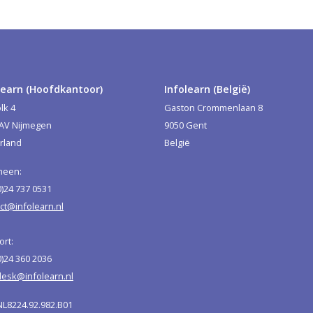
learn (Hoofdkantoor)
Infolearn (België)
lk 4
Gaston Crommenlaan 8
 AV Nijmegen
9050 Gent
rland
België
meen:
0)24 737 0531
ct@infolearn.nl
rt:
0)24 360 2036
esk@infolearn.nl
NL8224.92.982.B01