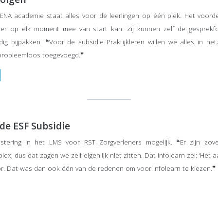
 ENA academie staat alles voor de leerlingen op één plek. Het voord
NA er op elk moment mee van start kan. Zij kunnen zelf de gesprek
g bijpakken. ❝Voor de subsidie Praktijkleren willen we alles in he
 probleemloos toegevoegd.❞
de ESF Subsidie
tering in het LMS voor RST Zorgverleners mogelijk. ❝Er zijn zovee
x, dus dat zagen we zelf eigenlijk niet zitten. Dat Infolearn zei: ‘Het
oor. Dat was dan ook één van de redenen om voor Infolearn te kiezen.❞