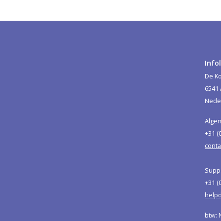
Info
De Ko
6541
Nede
Alge
+31 (
conta
Suppo
+31 (
helpd
btw: 