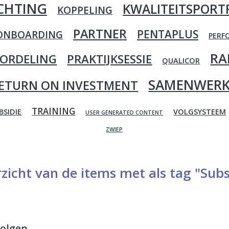
ICHTING
KWALITEITSPORT
KOPPELING
PARTNER
PENTAPLUS
ONBOARDING
PERF
RA
OORDELING
PRAKTIJKSESSIE
QUALICOR
SAMENWERK
ETURN ON INVESTMENT
TRAINING
BSIDIE
VOLGSYSTEEM
USER GENERATED CONTENT
ZWIEP
zicht van de items met als tag "Subs
volgen