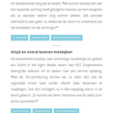
om kwaliteitsvolle zorg aan te bieden. ❝We kunnen precies zien wie
een bepaalde vorming heeft gevolgd en hoeveel van hen aangeven
dat zij daardoor betere zorg kunnen bieden. Die concrete
informatie is zeer goed; zo meten we de return on investment van
het aanbieden van de vormingen.❞
E-LEARNING
RAPPORTAGES
RETURN ON INVESTMENT
Altijd en overal kunnen meekijken
De hoeveelheid mutaties, vele handmatige handelingen en gebrek
aan inzicht in het eigen dossier waren voor RST Zorgverleners
belangrijke redenen om te zoeken naar een slimme oplossing.
❝Met de ISO-certificering kunnen we nu laten zien hoe de
organisatie ervoor staat zonder allerlei losse bestanden te
raadplegen. Ook zien managers nu in één oogopslag wat er in de
teams gebeurt. Zo kunnen we beter monitoren wat de status is en
sturen op kwaliteit.❞
CERTIFICERING
RAPPORTAGES
STUURINFORMATIE