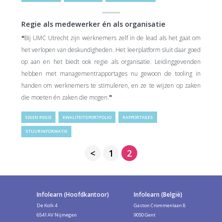
Regie als medewerker én als organisatie
❝Bij UMC Utrecht zijn werknemers zelf in de lead als het gaat om
het verlopen van deskundigheden. Het leerplatform sluit daar goed
op aan en het biedt ook regie als organisatie. Leidinggevenden
hebben met managementrapportages nu gewoon de tooling in
handen om werknemers te stimuleren, en ze te wijzen op zaken
die moeten én zaken die mogen.❞
EIGEN REGIE
KWALITEITSPORTFOLIO
RAPPORTAGES
STUURINFORMATIE
Berichten
<
1
2
paginering
Infolearn (Hoofdkantoor)
Infolearn (België)
De Kolk 4
Gaston Crommenlaan 8
6541 AV Nijmegen
9050 Gent